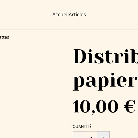
Accueil
Articles
ettes
Distri
papier
10,00 €
QUANTITÉ